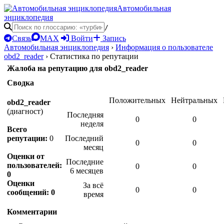
Автомобильная
энциклопедия
/
Связь
MAX
Войти
Запись
Автомобильная энциклопедия
›
Информация о пользователе
obd2_reader
›
Статистика по репутации
Жалоба на репутацию для obd2_reader
Сводка
Положительных
Нейтральных
obd2_reader
(диагност)
Последняя
0
0
неделя
Всего
репутации:
0
Последний
0
0
месяц
Оценки от
Последние
пользователей:
0
0
6 месяцев
0
Оценки
За всё
0
0
сообщений: 0
время
Комментарии