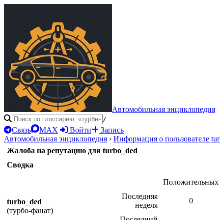
Автомобильная энциклопедия
/
Связь
MAX
Войти
Запись
Автомобильная энциклопедия
›
Информация о пользователе tu
Жалоба на репутацию для turbo_ded
Сводка
Положительных
Последняя
0
turbo_ded
неделя
(турбо-фанат)
Последний