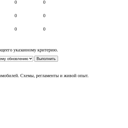
0
0
0
0
0
0
ующеего указанному критерию.
томобилей. Схемы, регламенты и живой опыт.