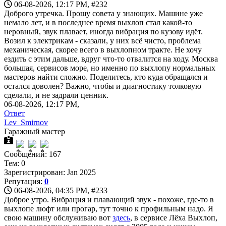
06-08-2026, 12:17 PM,
#232
Доброго утречка. Прошу совета у знающих. Машине уже
немало лет, и в последнее время выхлоп стал какой-то
неровный, звук плавает, иногда вибрация по кузову идёт.
Возил к электрикам - сказали, у них всё чисто, проблема
механическая, скорее всего в выхлопном тракте. Не хочу
ездить с этим дальше, вдруг что-то отвалится на ходу. Москва
большая, сервисов море, но именно по выхлопу нормальных
мастеров найти сложно. Поделитесь, кто куда обращался и
остался доволен? Важно, чтобы и диагностику толковую
сделали, и не задрали ценник.
06-08-2026, 12:17 PM,
Ответ
Lev_Smirnov
Гаражный мастер
Сообщений: 167
Тем: 0
Зарегистрирован: Jan 2025
Репутация:
0
06-08-2026, 04:35 PM,
#233
Доброе утро. Вибрация и плавающий звук - похоже, где-то в
выхлопе люфт или прогар, тут точно к профильным надо. Я
свою машину обслуживаю вот
здесь
, в сервисе Лёха Выхлоп,