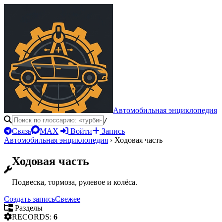
Автомобильная энциклопедия
/
Связь
MAX
Войти
Запись
Автомобильная энциклопедия
›
Ходовая часть
Ходовая часть
Подвеска, тормоза, рулевое и колёса.
Создать запись
Свежее
Разделы
RECORDS:
6