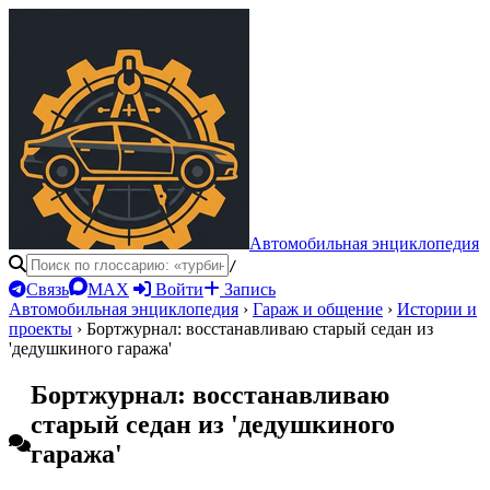
Автомобильная энциклопедия
/
Связь
MAX
Войти
Запись
Автомобильная энциклопедия
›
Гараж и общение
›
Истории и
проекты
›
Бортжурнал: восстанавливаю старый седан из
'дедушкиного гаража'
Бортжурнал: восстанавливаю
старый седан из 'дедушкиного
гаража'