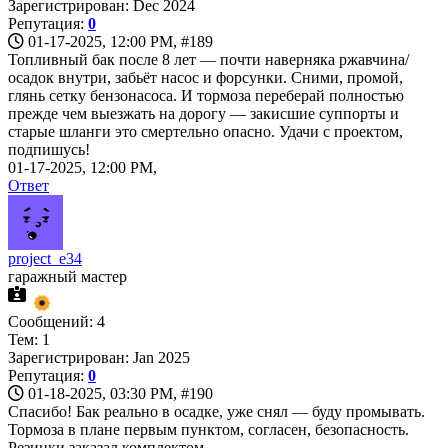
Зарегистрирован: Dec 2024
Репутация:
0
01-17-2025, 12:00 PM,
#189
Топливный бак после 8 лет — почти наверняка ржавчина/
осадок внутри, забьёт насос и форсунки. Сними, промой,
глянь сетку бензонасоса. И тормоза переберай полностью
прежде чем выезжать на дорогу — закисшие суппорты и
старые шланги это смертельно опасно. Удачи с проектом,
подпишусь!
01-17-2025, 12:00 PM,
Ответ
project_e34
гаражный мастер
Сообщений: 4
Тем: 1
Зарегистрирован: Jan 2025
Репутация:
0
01-18-2025, 03:30 PM,
#190
Спасибо! Бак реально в осадке, уже снял — буду промывать.
Тормоза в плане первым пунктом, согласен, безопасность.
Резинки заказал комплектом.