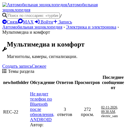
Автомобильная
энциклопедия
/
Связь
MAX
Войти
Запись
Автомобильная энциклопедия
›
Электрика и электроника
›
Мультимедиа и комфорт
Мультимедиа и комфорт
Магнитолы, камеры, сигнализации.
Создать запись
Свежее
Темы раздела
Последнее
newhotfolder
Обсуждение
Ответов
Просмотров
сообщение
от
Не видит
телефон по
Bluetooth
02-11-2026,
после
3
272
REC-22
09:30 AM,
обновления,
ответов
просм.
electric_sam
ANDROID
Автор: