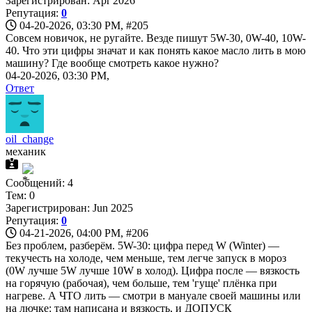
Зарегистрирован: Apr 2026
Репутация:
0
04-20-2026, 03:30 PM,
#205
Совсем новичок, не ругайте. Везде пишут 5W-30, 0W-40, 10W-
40. Что эти цифры значат и как понять какое масло лить в мою
машину? Где вообще смотреть какое нужно?
04-20-2026, 03:30 PM,
Ответ
oil_change
механик
Сообщений: 4
Тем: 0
Зарегистрирован: Jun 2025
Репутация:
0
04-21-2026, 04:00 PM,
#206
Без проблем, разберём. 5W-30: цифра перед W (Winter) —
текучесть на холоде, чем меньше, тем легче запуск в мороз
(0W лучше 5W лучше 10W в холод). Цифра после — вязкость
на горячую (рабочая), чем больше, тем 'гуще' плёнка при
нагреве. А ЧТО лить — смотри в мануале своей машины или
на лючке: там написана и вязкость, и ДОПУСК