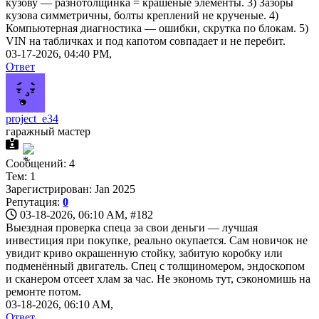
кузову — разнотолщинка = крашеные элементы. 3) Зазоры
кузова симметричны, болты креплений не крученые. 4)
Компьютерная диагностика — ошибки, скрутка по блокам. 5)
VIN на табличках и под капотом совпадает и не перебит.
03-17-2026, 04:40 PM,
Ответ
project_e34
гаражный мастер
Сообщений: 4
Тем: 1
Зарегистрирован: Jan 2025
Репутация:
0
03-18-2026, 06:10 AM,
#182
Выездная проверка спеца за свои деньги — лучшая
инвестиция при покупке, реально окупается. Сам новичок не
увидит криво окрашенную стойку, забитую коробку или
подменённый двигатель. Спец с толщиномером, эндоскопом
и сканером отсеет хлам за час. Не экономь тут, сэкономишь на
ремонте потом.
03-18-2026, 06:10 AM,
Ответ