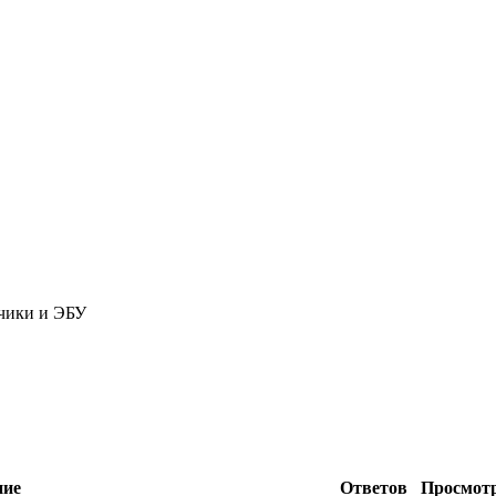
чики и ЭБУ
ние
Ответов
Просмот