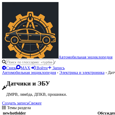
Автомобильная энциклопедия
/
Связь
MAX
Войти
Запись
Автомобильная энциклопедия
›
Электрика и электроника
›
Дат
Датчики и ЭБУ
ДМРВ, лямбда, ДПКВ, прошивки.
Создать запись
Свежее
Темы раздела
newhotfolder
Обсужде