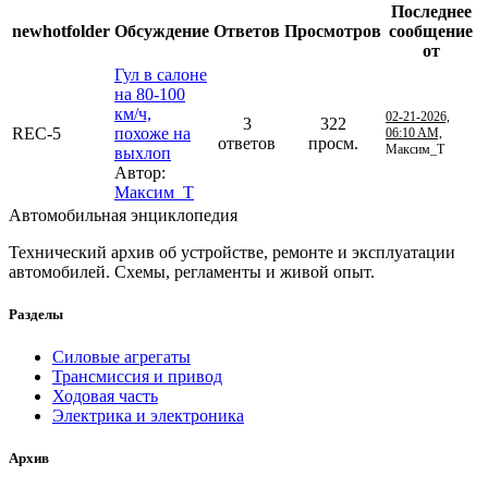
Последнее
newhotfolder
Обсуждение
Ответов
Просмотров
сообщение
от
Гул в салоне
на 80-100
км/ч,
02-21-2026,
3
322
REC-5
похоже на
06:10 AM,
ответов
просм.
Максим_Т
выхлоп
Автор:
Максим_Т
Автомобильная энциклопедия
Технический архив об устройстве, ремонте и эксплуатации
автомобилей. Схемы, регламенты и живой опыт.
Разделы
Силовые агрегаты
Трансмиссия и привод
Ходовая часть
Электрика и электроника
Архив