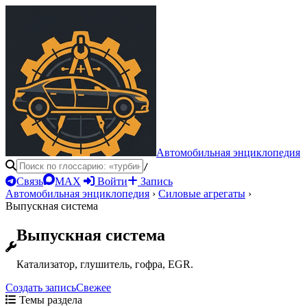
Автомобильная энциклопедия
/
Связь
MAX
Войти
Запись
Автомобильная энциклопедия
›
Силовые агрегаты
›
Выпускная система
Выпускная система
Катализатор, глушитель, гофра, EGR.
Создать запись
Свежее
Темы раздела