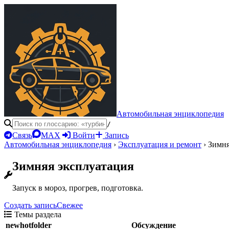
Автомобильная энциклопедия
/
Связь
MAX
Войти
Запись
Автомобильная энциклопедия
›
Эксплуатация и ремонт
›
Зимня
Зимняя эксплуатация
Запуск в мороз, прогрев, подготовка.
Создать запись
Свежее
Темы раздела
newhotfolder
Обсуждение